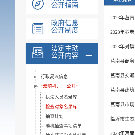
公开指南
统计数据
财政信息
2023年
政府信息
重要部署执行公开
公开制度
2023年
行政权力
2023年
法定主动
权责清单
公开内容
行政许可和其他管理服...
莒南县商务
行政处罚强制信息
莒南县交通
行政复议信息
“双随机、 一公开”
莒南县建筑
执法人员名录库
莒南县市场
检查对象名录库
抽查计划
临沂市生态
随机抽查事项清单
2023年