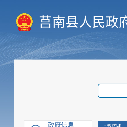
莒南县人民政
履职依据
机构职能
人事信息
规划计划
会议信息
政府信息
决策预公开
“双随机、