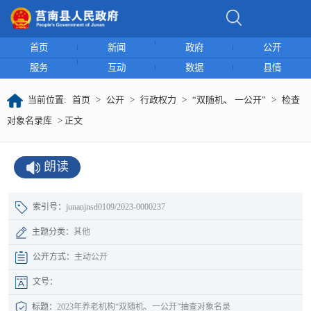
首页
新闻
政府
公开
服务
互动
数据
县情
当前位置:
首页
>
公开
>
行政权力
>
“双随机、 一公开”
>
检查
对象名录库
> 正文
朗读
索引号：
junanjnsd0109/2023-0000237
主题分类：
其他
公开方式：
主动公开
文号：
标题：
2023年养老机构“双随机、一公开”抽查对象名录