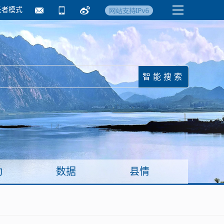
长者模式
国务院要闻
镇街信息
临沂日报·莒南新
动
数据
县情
面向企业