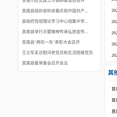
全县小区党建工作调研座谈会召开
2
莒南县组织收听收看庆祝中国共产...
县政府党组理论学习中心组集中学...
2
莒南县举行沂蒙精神传承弘扬宣传...
2
莒南县“两优一先”表彰大会召开
2
王立军走访慰问老党员和生活困难党员
2
莒南县委常委会召开会议
其
莒
莒
莒