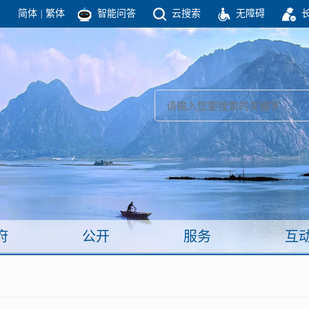
简体
|
繁体
智能问答
云搜索
无障碍
团结高效 理性法治 公开公平 友善和谐
新闻
政府机构
政务要闻
政府公报
部门信息
政府数据
视频新闻
闻
府
公开
服务
互
服务
政策解读
面向公民