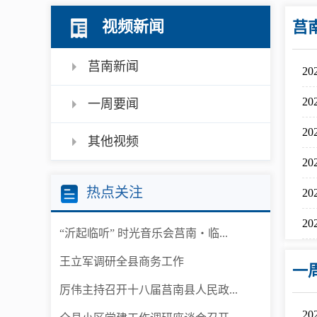
公示公告
视频新闻
莒
公开年报
莒南新闻
2
公共企事业单
2
息
一周要闻
2
其他视频
县情
2
莒南概况
热点关注
2
镇街园区
2
“沂起临听” 时光音乐会莒南・临...
经济发展
王立军调研全县商务工作
一
全景莒南
厉伟主持召开十八届莒南县人民政...
2