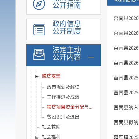
公开指南
审计与后评估
建议提案公开
莒南县20
政府信息
政府采购
公开制度
莒南县20
重点领域信息
行政执法公示
莒南县20
法定主动
公开内容
重大建设项目
莒南县20
优化营商环境
脱贫攻坚
莒南县20
政策规划及解读
莒南县20
工作推进及成效
扶贫项目资金分配与...
莒南县纳入
贫困识别及退出
莒南县拟纳
社会救助
社会福利
筵宾镇20