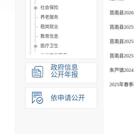
社会保险
莒南县20
养老服务
稳岗就业
莒南县20
教育信息
莒南县20
医疗卫生
公共文化服务
莒南县20
环境保护信息
政府信息
朱芦镇20
公开年报
食品药品监管
公共资源配置
2025年
公共监管信息
依申请公开
涉农补贴
旅游信息
乡村振兴信息
市政建设