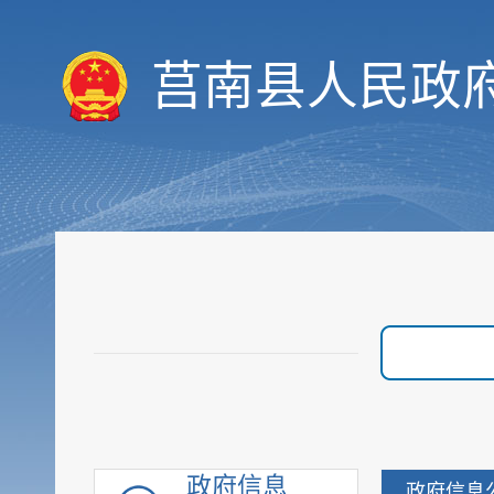
莒南县人民政
履职依据
机构职能
人事信息
规划计划
会议信息
决策预公开
统计数据
财政信息
重要部署执行公开
行政权力
价格与收费
优化服务
政府信息
政府信息