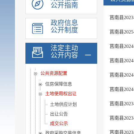
公开指南
养老服务
稳岗就业
莒南县202
政府信息
教育信息
公开制度
莒南县20
医疗卫生
公共文化服务
莒南县202
法定主动
公开内容
环境保护信息
莒南县20
食品药品监管
公共资源配置
莒南县20
住房保障信息
莒南县20
土地使用权出让
莒南县20
土地供应计划
出让公告
莒南县20
成交公示
莒南县20
政府采购交易信息