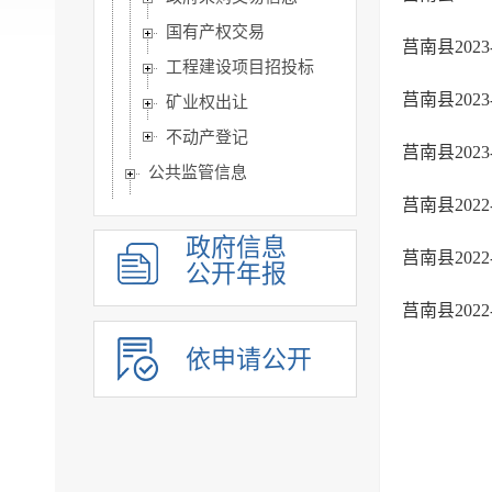
国有产权交易
莒南县20
工程建设项目招投标
莒南县20
矿业权出让
不动产登记
莒南县20
公共监管信息
莒南县202
涉农补贴
旅游信息
政府信息
莒南县20
公开年报
乡村振兴信息
莒南县20
市政建设
突发事件及灾害事故应...
依申请公开
公共企事业单位信息公开
公告公示
政府公报
基层政务公开标准目录