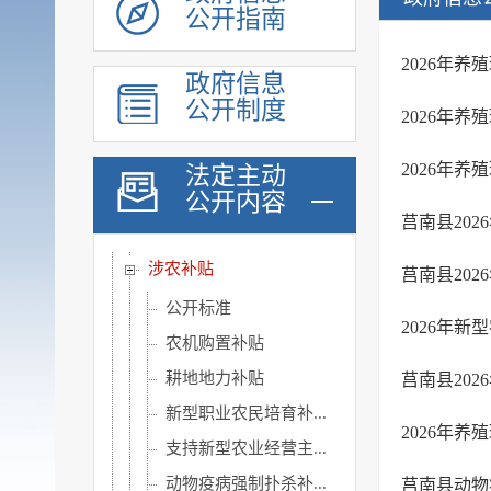
公开指南
教育信息
医疗卫生
2026年
政府信息
公共文化服务
公开制度
2026年
环境保护信息
食品药品监管
2026年
法定主动
公开内容
公共资源配置
莒南县20
公共监管信息
涉农补贴
莒南县20
公开标准
2026年
农机购置补贴
耕地地力补贴
莒南县20
新型职业农民培育补...
2026年
支持新型农业经营主...
动物疫病强制扑杀补...
莒南县动物