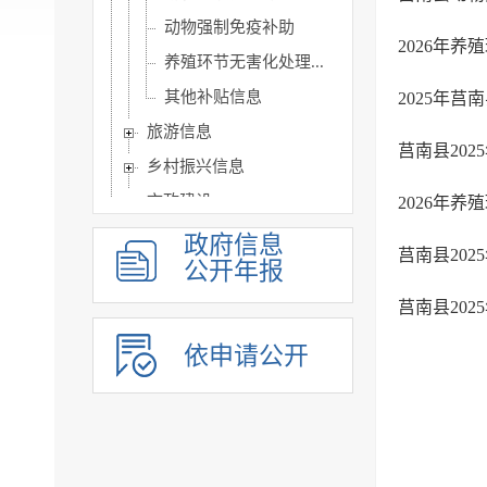
动物强制免疫补助
2026年
养殖环节无害化处理...
其他补贴信息
2025年
旅游信息
莒南县20
乡村振兴信息
市政建设
2026年
突发事件及灾害事故应...
政府信息
莒南县20
公开年报
公共企事业单位信息公开
公告公示
莒南县202
政府公报
依申请公开
基层政务公开标准目录