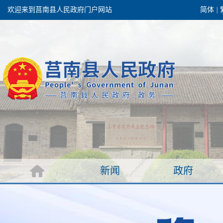
欢迎来到莒南县人民政府门户网站
简体
|
团结高效 理性
政府
新闻
窗
政府机构
政务要闻
议
政府公报
部门信息
录
政府数据
视频新闻
作报告
新闻
政府
服务
县情