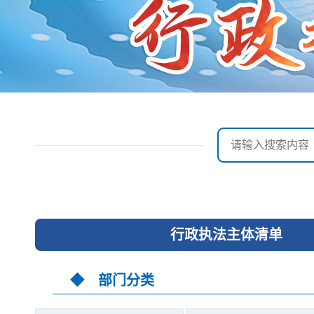
民
面向企业
莒南概况
厅
中介超市
镇街园区
务服务网
经济发展
全景莒南
行政执法主体清单
◆ 部门分类