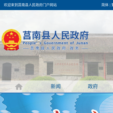
欢迎来到莒南县人民政府门户网站
简体
|
团结高效 理性
政府
新闻
窗
政府机构
政务要闻
议
政府公报
部门信息
录
政府数据
视频新闻
作报告
新闻
政府
服务
县情