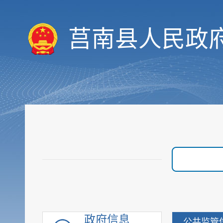
价格与收费
优化服务
莒南县人民政
审计与后评估
建议提案公开
政府采购
重点领域信息
行政执法公示
重大建设项目
优化营商环境
脱贫攻坚
社会救助
社会福利
社会保险
养老服务
政府信息
公共监管