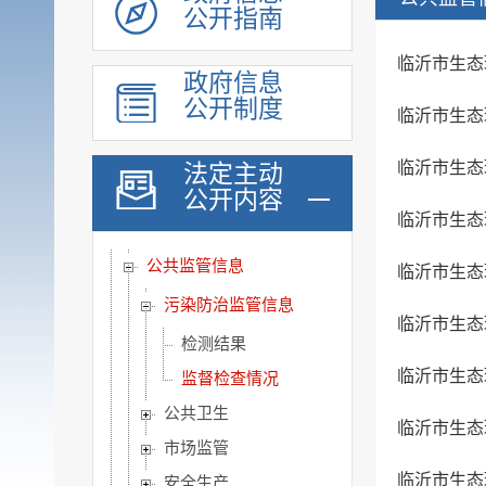
公开指南
稳岗就业
教育信息
临沂市生态
政府信息
医疗卫生
公开制度
临沂市生态
公共文化服务
环境保护信息
临沂市生态
法定主动
公开内容
食品药品监管
临沂市生态
公共资源配置
公共监管信息
临沂市生态
污染防治监管信息
临沂市生态
检测结果
临沂市生态
监督检查情况
公共卫生
临沂市生态
市场监管
临沂市生态
安全生产