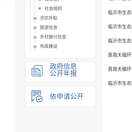
社会组织
临沂市生态
涉农补贴
临沂市生态
旅游信息
乡村振兴信息
临沂市生态
市政建设
莒南天楹环
突发事件及灾害事故应...
公共企事业单位信息公开
政府信息
莒南天楹环
公开年报
公告公示
临沂市生态
政府公报
基层政务公开标准目录
依申请公开