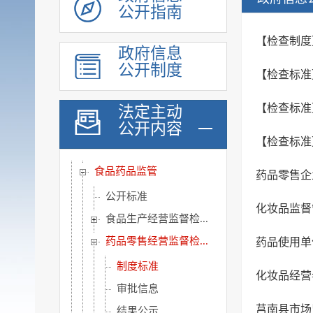
公开指南
社会保险
养老服务
【检查制度
政府信息
稳岗就业
公开制度
【检查标准
教育信息
医疗卫生
【检查标准
法定主动
公开内容
公共文化服务
【检查标准
环境保护信息
食品药品监管
药品零售企
公开标准
化妆品监督
食品生产经营监督检...
药品零售经营监督检...
药品使用单
制度标准
化妆品经营
审批信息
莒南县市场
结果公示