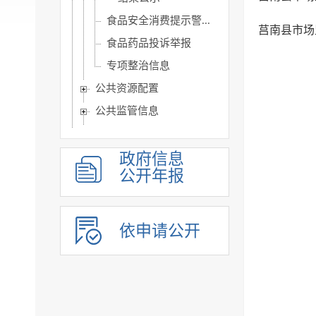
食品安全消费提示警...
莒南县市场
食品药品投诉举报
专项整治信息
公共资源配置
公共监管信息
涉农补贴
旅游信息
政府信息
公开年报
乡村振兴信息
市政建设
突发事件及灾害事故应...
依申请公开
公共企事业单位信息公开
公告公示
政府公报
基层政务公开标准目录