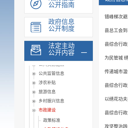
养老服务
公开指南
稳岗就业
错峰梯次避
教育信息
政府信息
公开制度
医疗卫生
县总工会到
公共文化服务
县综合行政
法定主动
环境保护信息
公开内容
食品药品监管
为民管城 
公共资源配置
传递城市温
公共监管信息
涉农补贴
县综合行政
旅游信息
以绣花功夫
乡村振兴信息
市政建设
县综合行政
政策标准
攻坚整治践