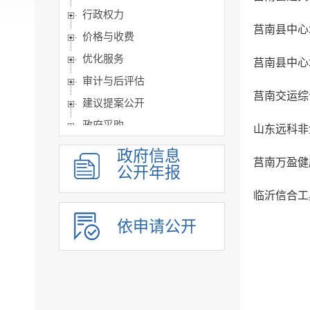
行政权力
莒南县中心城
价格与收费
优化服务
莒南县中心城
审计与后评估
莒南交运综
建议提案公开
政府采购
山东远科非
重点领域信息
政府信息
莒南万盈健
公共企事业单位信息公开
公开年报
公告公示
临沂信合工
政府公报
依申请公开
基层政务公开标准目录