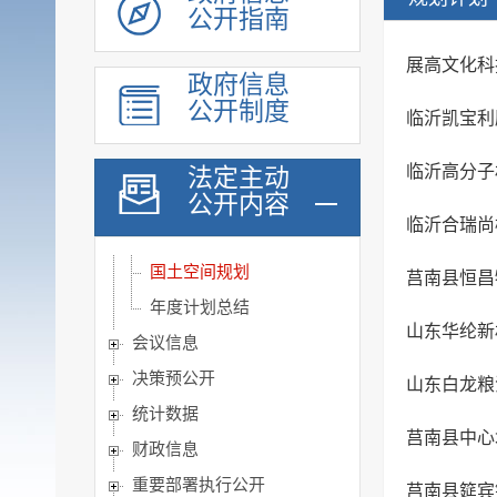
公开指南
机构职能
人事信息
展高文化科
政府信息
规划计划
公开制度
临沂凯宝利
五年规划
国民经济和社会发展计...
临沂高分子
法定主动
公开内容
专项规划
临沂合瑞尚
区域规划
国土空间规划
莒南县恒昌
年度计划总结
山东华纶新
会议信息
决策预公开
山东白龙粮
统计数据
莒南县中心城
财政信息
重要部署执行公开
莒南县筵宾