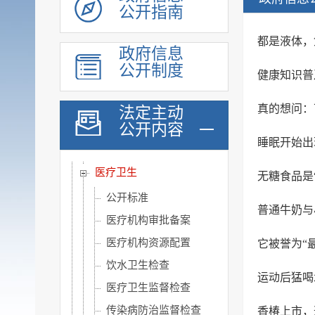
公开指南
脱贫攻坚
社会救助
都是液体，
政府信息
社会福利
公开制度
​健康知识
社会保险
养老服务
真的想问：
法定主动
公开内容
稳岗就业
睡眠开始出
教育信息
医疗卫生
无糖食品是
公开标准
普通牛奶与
医疗机构审批备案
医疗机构资源配置
它被誉为“
饮水卫生检查
运动后猛喝
医疗卫生监督检查
传染病防治监督检查
香椿上市，