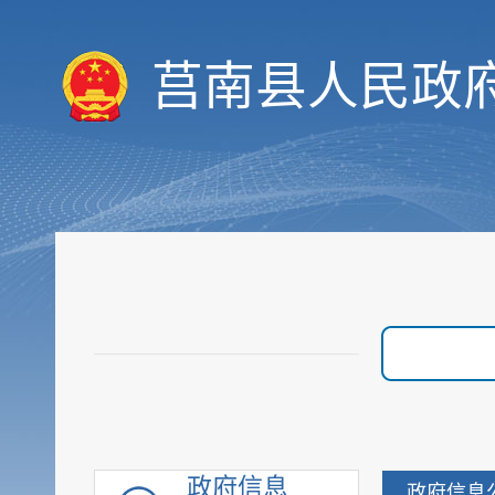
决策预公开
统计数据
莒南县人民政
财政信息
重要部署执行公开
行政权力
价格与收费
优化服务
审计与后评估
建议提案公开
政府采购
重点领域信息
行政执法公示
重大建设项目
优化营商环境
政府信息
政府信息