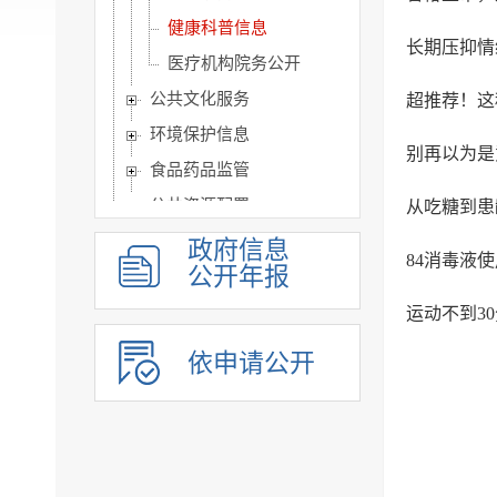
健康科普信息
长期压抑情
医疗机构院务公开
公共文化服务
超推荐！这
环境保护信息
别再以为是
食品药品监管
公共资源配置
从吃糖到患
公共监管信息
政府信息
84消毒液
公开年报
涉农补贴
旅游信息
运动不到3
乡村振兴信息
依申请公开
市政建设
突发事件及灾害事故应...
公共企事业单位信息公开
公告公示