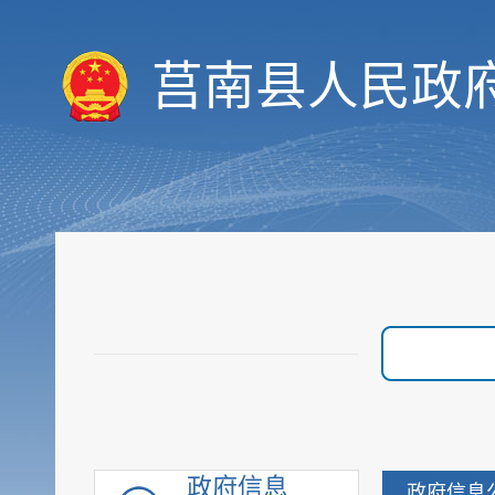
审计与后评估
建议提案公开
莒南县人民政
政府采购
重点领域信息
行政执法公示
重大建设项目
优化营商环境
脱贫攻坚
社会救助
社会福利
社会保险
养老服务
稳岗就业
教育信息
政府信息
政府信息