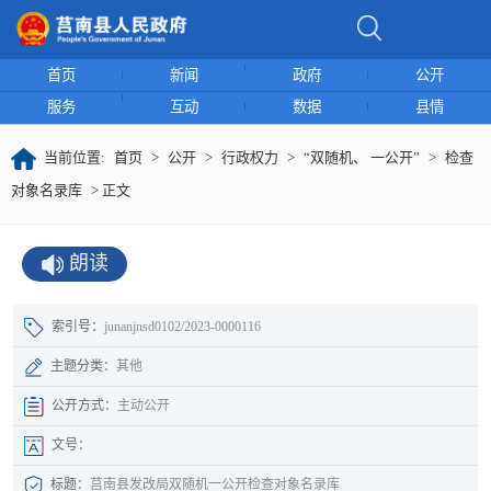
首页
新闻
政府
公开
服务
互动
数据
县情
当前位置:
首页
>
公开
>
行政权力
>
“双随机、 一公开”
>
检查
对象名录库
> 正文
朗读
索引号：
junanjnsd0102/2023-0000116
主题分类：
其他
公开方式：
主动公开
文号：
标题：
莒南县发改局双随机一公开检查对象名录库