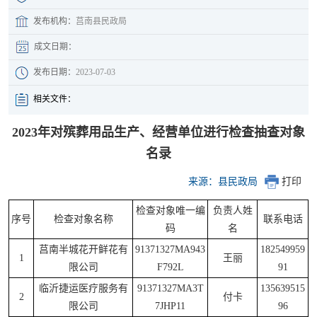
发布机构：
莒南县民政局
成文日期：
发布日期：
2023-07-03
相关文件：
2023年对殡葬用品生产、经营单位进行检查抽查对象
名录
来源：县民政局
打印
检查对象唯一编
负责人姓
序号
检查对象名称
联系电话
码
名
莒南半城花开鲜花有
91371327MA943
182549959
1
王丽
限公司
F792L
91
临沂捷运医疗服务有
91371327MA3T
135639515
2
付卡
限公司
7JHP11
96