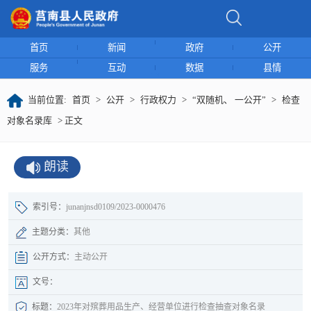
首页
新闻
政府
公开
服务
互动
数据
县情
当前位置:
首页
>
公开
>
行政权力
>
“双随机、 一公开”
>
检查
对象名录库
> 正文
朗读
索引号：
junanjnsd0109/2023-0000476
主题分类：
其他
公开方式：
主动公开
文号：
标题：
2023年对殡葬用品生产、经营单位进行检查抽查对象名录