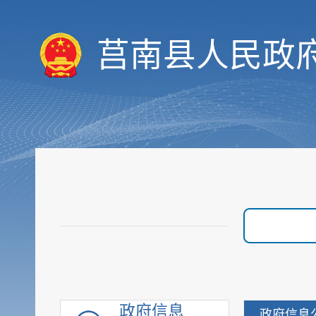
履职依据
机构职能
莒南县人民政
人事信息
规划计划
会议信息
决策预公开
统计数据
财政信息
重要部署执行公开
行政权力
价格与收费
优化服务
审计与后评估
建议提案公开
政府信息
政府信息