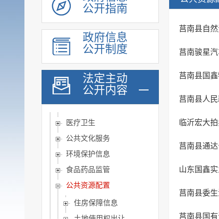
公开指南
脱贫攻坚
莒南县自然
社会救助
政府信息
社会福利
公开制度
莒南骏星汽
社会保险
莒南县国鑫
养老服务
法定主动
公开内容
稳岗就业
莒南县人民
教育信息
临沂宏大拍
医疗卫生
公共文化服务
莒南县通达
环境保护信息
山东国鑫实
食品药品监管
公共资源配置
莒南县委生
住房保障信息
莒南县国有
土地使用权出让