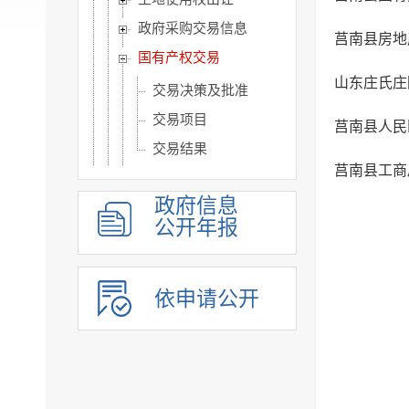
政府采购交易信息
莒南县房地
国有产权交易
山东庄氏庄
交易决策及批准
交易项目
莒南县人民
交易结果
莒南县工商
工程建设项目招投标
政府信息
矿业权出让
公开年报
不动产登记
公共监管信息
涉农补贴
依申请公开
旅游信息
乡村振兴信息
市政建设