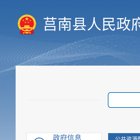
决策预公开
统计数据
莒南县人民政
财政信息
重要部署执行公开
行政权力
价格与收费
优化服务
审计与后评估
建议提案公开
政府采购
重点领域信息
行政执法公示
重大建设项目
政府信息
优化营商环境
公共资源