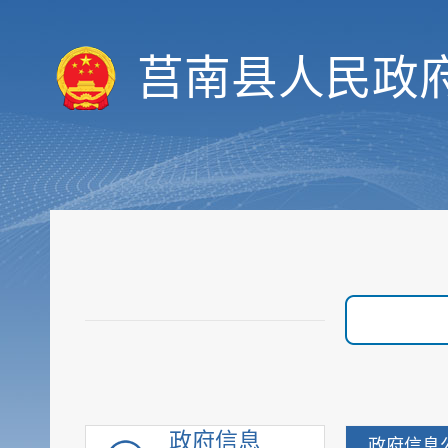
履职依据
机构职能
莒南县人民政
人事信息
规划计划
会议信息
决策预公开
统计数据
财政信息
重要部署执行公开
行政权力
价格与收费
优化服务
审计与后评估
建议提案公开
政府信息
政府信息