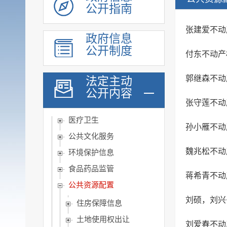
脱贫攻坚
公开指南
社会救助
张建爱不动
政府信息
社会福利
公开制度
付东不动产
社会保险
养老服务
郭继森不动
法定主动
稳岗就业
公开内容
张守莲不动
教育信息
医疗卫生
孙小雁不动
公共文化服务
魏兆松不动
环境保护信息
食品药品监管
蒋希青不动
公共资源配置
刘硕，刘兴
住房保障信息
土地使用权出让
刘爱春不动