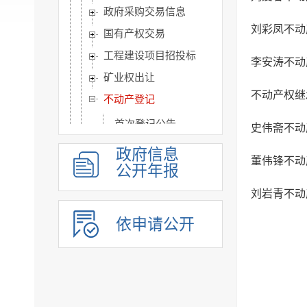
政府采购交易信息
刘彩凤不动
国有产权交易
工程建设项目招投标
李安涛不动
矿业权出让
不动产权继
不动产登记
首次登记公告
史伟斋不动
遗失公告
政府信息
董伟锋不动
继承公告
公开年报
作废公告
刘岩青不动
公共监管信息
依申请公开
涉农补贴
旅游信息
乡村振兴信息
市政建设