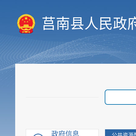
决策预公开
统计数据
莒南县人民政
财政信息
重要部署执行公开
行政权力
价格与收费
优化服务
审计与后评估
建议提案公开
政府采购
重点领域信息
行政执法公示
重大建设项目
优化营商环境
政府信息
公共资源