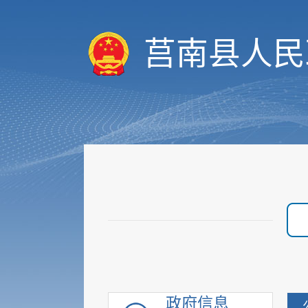
决策预公开
统计数据
莒南县人民
财政信息
重要部署执行公开
行政权力
价格与收费
优化服务
审计与后评估
建议提案公开
政府采购
重点领域信息
行政执法公示
重大建设项目
优化营商环境
政府信息