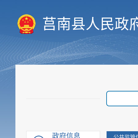
决策预公开
统计数据
莒南县人民政
财政信息
重要部署执行公开
行政权力
价格与收费
优化服务
审计与后评估
建议提案公开
政府采购
重点领域信息
行政执法公示
重大建设项目
优化营商环境
政府信息
公共监管