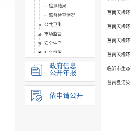
检测结果
莒南天楹环
监督检查情况
公共卫生
莒南天楹环
市场监管
莒南天楹环
安全生产
社会组织
莒南天楹环
涉农补贴
政府信息
临沂市生态
旅游信息
公开年报
乡村振兴信息
​莒南县污
市政建设
依申请公开
突发事件及灾害事故应...
公共企事业单位信息公开
公告公示
政府公报