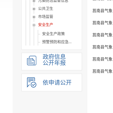
污染防治监管信息
公共卫生
莒南县气象
市场监管
莒南县气象台
安全生产
安全生产政策
莒南县气象台
预警预防和应急...
莒南县气象
监督检查信息
政府信息
社会组织
莒南县气象台
公开年报
涉农补贴
莒南县气象台
旅游信息
依申请公开
乡村振兴信息
市政建设
突发事件及灾害事故应...
公共企事业单位信息公开