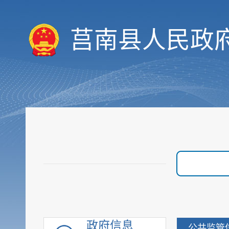
决策预公开
统计数据
莒南县人民政
财政信息
重要部署执行公开
行政权力
价格与收费
优化服务
审计与后评估
建议提案公开
政府采购
重点领域信息
行政执法公示
重大建设项目
政府信息
公共监管
优化营商环境