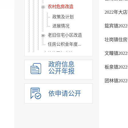
农村危房改造
2022年
政策及计划
筵宾镇20
进展情况
老旧住宅小区改造
壮岗镇住房
住房公积金年度...
文疃镇20
土地使用权出让
政府采购交易信息
政府信息
板泉镇20
公开年报
国有产权交易
团林镇20
工程建设项目招投标
矿业权出让
依申请公开
不动产登记
公共监管信息
涉农补贴
旅游信息