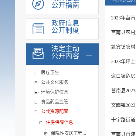
公开指南
脱贫攻坚
社会救助
2023年
政府信息
社会福利
公开制度
莒南县农村
社会保险
养老服务
筵宾镇农村
法定主动
稳岗就业
公开内容
2023年
教育信息
医疗卫生
道口镇危房
公共文化服务
莒南县20
环境保护信息
食品药品监管
文疃镇20
公共资源配置
十字路街道
住房保障信息
保障性安居工程...
莒南县自建