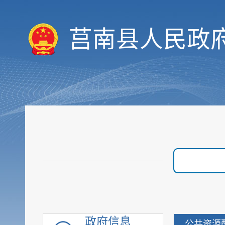
决策预公开
统计数据
莒南县人民政
财政信息
重要部署执行公开
行政权力
价格与收费
优化服务
审计与后评估
建议提案公开
政府采购
重点领域信息
行政执法公示
重大建设项目
优化营商环境
政府信息
公共资源