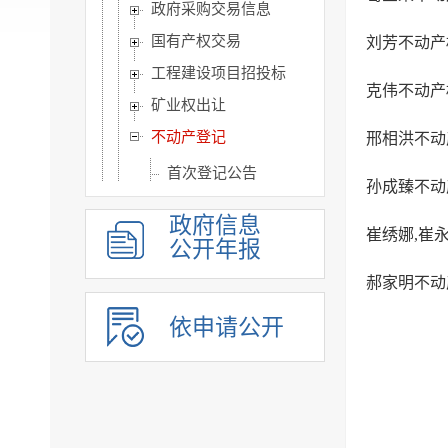
政府采购交易信息
国有产权交易
刘芳不动产
工程建设项目招投标
克伟不动产
矿业权出让
不动产登记
邢相洪不动
首次登记公告
孙成臻不动
遗失公告
政府信息
崔绣娜,崔
继承公告
公开年报
作废公告
郝家明不动
公共监管信息
依申请公开
涉农补贴
旅游信息
乡村振兴信息
市政建设