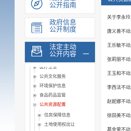
脱贫攻坚
公开指南
社会救助
关于李永玲
社会福利
政府信息
公开制度
社会保险
唐义善不动
养老服务
王乐敏不动
法定主动
稳岗就业
公开内容
教育信息
张莉丽不动
医疗卫生
王玉和不动
公共文化服务
环境保护信息
李西法不动
食品药品监管
赵妮娜不动
公共资源配置
住房保障信息
徐田美不动
土地使用权出让
葛金荣不动