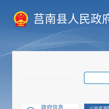
决策预公开
统计数据
莒南县人民政
财政信息
重要部署执行公开
行政权力
价格与收费
优化服务
审计与后评估
建议提案公开
政府采购
重点领域信息
行政执法公示
重大建设项目
优化营商环境
政府信息
公共资源