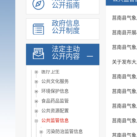
脱贫攻坚
公开指南
社会救助
莒南县气象
政府信息
社会福利
公开制度
社会保险
莒南县开展
养老服务
莒南县气象
法定主动
稳岗就业
公开内容
教育信息
关于发布大
医疗卫生
莒南县气象
公共文化服务
环境保护信息
莒南县气象
食品药品监管
莒南县气象
公共资源配置
公共监管信息
莒南县气象
污染防治监管信息
莒南县气象