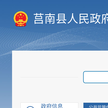
决策预公开
统计数据
莒南县人民政
财政信息
重要部署执行公开
行政权力
价格与收费
优化服务
审计与后评估
建议提案公开
政府采购
重点领域信息
行政执法公示
重大建设项目
优化营商环境
政府信息
公共监管