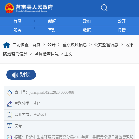
首页
新闻
政府
公开
服务
互动
数据
县情
当前位置:
首页
>
公开
>
重点领域信息
>
公共监管信息
>
污染
防治监管信息
>
监督检查情况
> 正文
朗读
索引号：
junanjnsd0125/2023-0000066
主题分类：
其他
公开方式：
主动公开
文号：
标题：
临沂市生态环境局莒南县分局2022年第二季度污染源日常监管双随