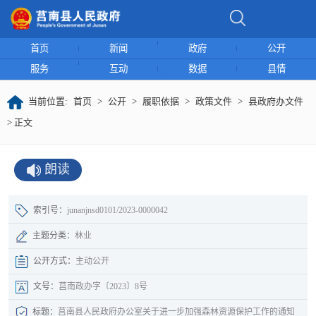
首页
新闻
政府
公开
服务
互动
数据
县情
当前位置:
首页
>
公开
>
履职依据
>
政策文件
>
县政府办文件
> 正文
朗读
索引号：
junanjnsd0101/2023-0000042
主题分类：
林业
公开方式：
主动公开
文号：
莒南政办字〔2023〕8号
标题：
莒南县人民政府办公室关于进一步加强森林资源保护工作的通知