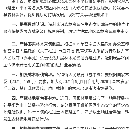
鉴于省、市近期收到多起违法采伐林木举报信访事件，影响较为
（进出）平衡等名义对辖区内林木进行大规模违法采伐现象，给我县
县森林资源，促进健康可持续发展，现将有关事项通知如下：
一、提高思想认识。
深刻认识森林资源在生态文明建设中的地位
政府保护发展森林资源目标责任制，切实维护本地区森林资源和生态安
二、严格落实林木采伐制度。
根据2019年莒南县人民政府办公
和莒南县人民政府《关于推进“市县同权”改革调整实施部分行政权力事项
人民政府（办事处）负责依法开展林木采伐证办理业务。近期我县将
至今仍未开展相关工作的镇街进行全县通报。
三、加强林木采伐管理。
各镇街人民政府（办事处）要根据国家林
发〔2021〕159号）要求，加大对2021年9月1日启用的2020年森
后监管，禁止乱砍滥伐，防止林地上的林木出现违法违规采伐。
四、严控林地变为非林地。
近日，国家林草局公布了土地整理毁林
补平衡为由非法毁林造地行为，充分表明了维护国家生态安全的坚定
地经验教训，科学审慎的推进土地复耕工作，严禁以土地综合整治、
发生毁林造地等违法行为。
五、加快推进森林督查工作。
根据临沂市林业局《关于开展202