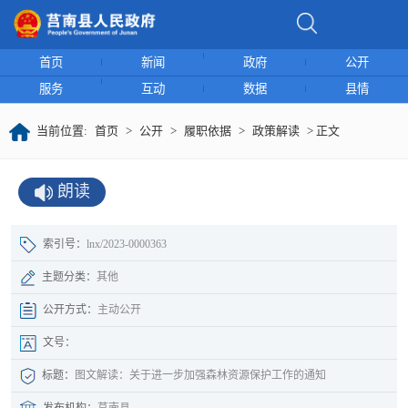
首页
新闻
政府
公开
服务
互动
数据
县情
当前位置:
首页
>
公开
>
履职依据
>
政策解读
> 正文
朗读
索引号：
lnx/2023-0000363
主题分类：
其他
公开方式：
主动公开
文号：
标题：
图文解读：关于进一步加强森林资源保护工作的通知
发布机构：
莒南县