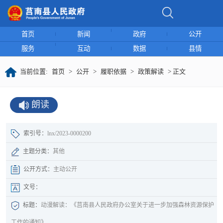
首页
新闻
政府
公开
服务
互动
数据
县情
当前位置:
首页
>
公开
>
履职依据
>
政策解读
> 正文
朗读
索引号：
lnx/2023-0000200
主题分类：
其他
公开方式：
主动公开
文号：
标题：
动漫解读：《莒南县人民政府办公室关于进一步加强森林资源保护
工作的通知》