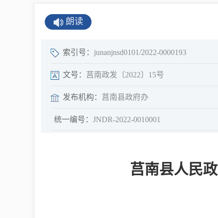
公示公告
朗读
公开年报
公共企事业单
索引号：
junanjnsd0101/2022-0000193
息
文号：
莒南政发〔2022〕15号
发布机构：
莒南县政府办
县情
统一编号：
​JNDR-2022-0010001
莒南概况
镇街园区
莒南县人民政
经济发展
全景莒南