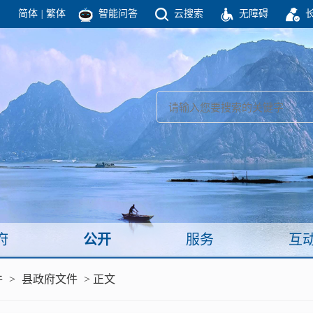
简体
|
繁体
智能问答
云搜索
无障碍
团结高效 理性法治 公开公平 友善和谐
新闻
政府机构
政务要闻
政府公报
部门信息
政府数据
视频新闻
闻
府
公开
服务
互
服务
件
>
县政府文件
> 正文
政策解读
面向公民