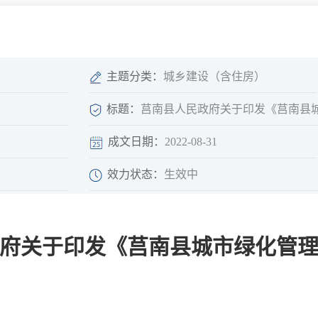
微信矩阵
部门分厅
重点领域信息
山东政务服务网
位信
依申请公开
主题分类：
城乡建设（含住房）
标题：
莒南县人民政府关于印发《莒南县
成文日期：
2022-08-31
互动
效力状态：
生效中
莒南影像
县长信箱
莒南旅游
政务访谈
府关于印发《莒南县城市绿化管
图说莒南
政府开放日
12345热线