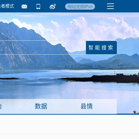
长者模式
国务院要闻
镇街信息
临沂日报·莒南新
动
数据
县情
面向企业