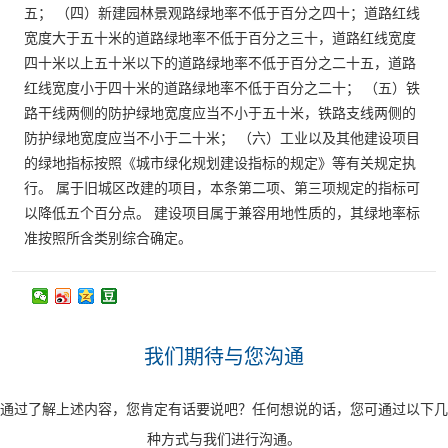
五； （四）新建园林景观路绿地率不低于百分之四十；道路红线
宽度大于五十米的道路绿地率不低于百分之三十，道路红线宽度
四十米以上五十米以下的道路绿地率不低于百分之二十五，道路
红线宽度小于四十米的道路绿地率不低于百分之二十； （五）铁
路干线两侧的防护绿地宽度应当不小于五十米，铁路支线两侧的
防护绿地宽度应当不小于二十米； （六）工业以及其他建设项目
的绿地指标按照《城市绿化规划建设指标的规定》等有关规定执
行。 属于旧城区改建的项目，本条第二项、第三项规定的指标可
以降低五个百分点。 建设项目属于兼容用地性质的，其绿地率标
准按照所含类别综合确定。
我们期待与您沟通
通过了解上述内容，您肯定有话要说吧？任何想说的话，您可通过以下几
种方式与我们进行沟通。