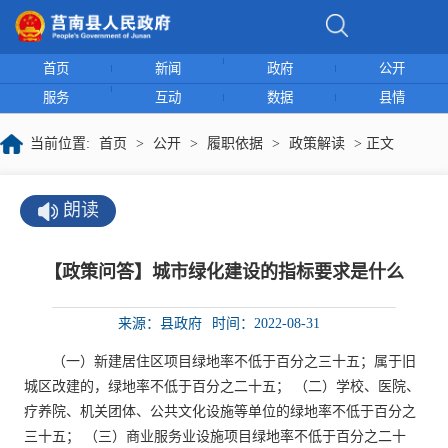
首页
新闻
政府
公开
服务
互动
数据
县情
当前位置:
首页
>
公开
>
履职依据
>
政策解读
> 正文
朗读
【政策问答】城市绿化建设的指标要求是什么
来源：县政府
时间：2022-08-31
（一）新建居住区项目绿地率不低于百分之三十五；属于旧
城区改建的，绿地率不低于百分之二十五； （二）学校、医院、
疗养院、机关团体、公共文化设施等单位的绿地率不低于百分之
三十五； （三）商业服务业设施项目绿地率不低于百分之二十