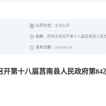
微信矩阵
部门分厅
重点领域信息
山东政务服务网
位信
依申请公开
公开方式：
主动公开
标题：
厉伟主持召开第十八届莒南县人民政
发布日期：
2026-04-29
互动
莒南影像
县长信箱
召开第十八届莒南县人民政府第84
莒南旅游
政务访谈
图说莒南
政府开放日
12345热线