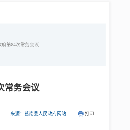
中介超市
府第84次常务会议
在线咨询
次常务会议
民意征集
网上调查
来源：莒南县人民政府网站
打印