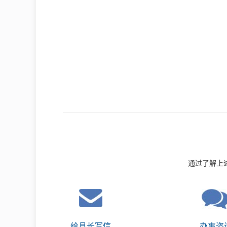
通过了解上
给县长写信
办事咨