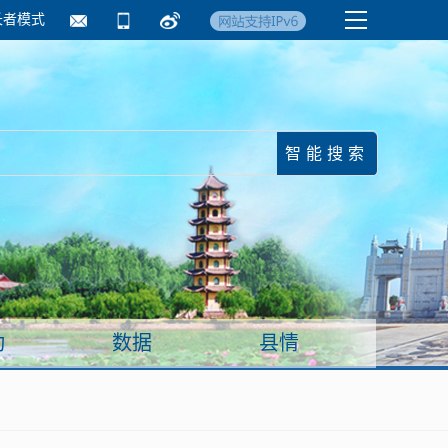
长者模式
国务院要闻
镇街信息
临沂日报·莒南新
动
数据
县情
面向企业