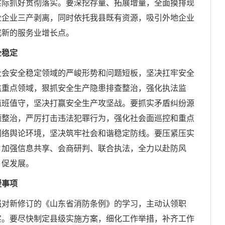
实际抓好贯彻落实。要深挖存量、拓展增量，全面摸排现
业企业三产剥离，同时依托我县既有资源，吸引外地企业
成新的服务业增长点。
全稳定
社会安全稳定领域的严峻形势和问题短板，坚决扛牢安全
焦重点领域，狠抓安全生产隐患排查整治，强化执法监
值班值守，坚决打赢安全生产攻坚战。要抓实矛盾纠纷源
题整治，严厉打击违法犯罪行为，强化社会面巡控和重点
网络舆论环境，坚决筑牢社会和谐稳定防线。要压紧压实
，加强信息共享、会商研判、联合执法，全力以赴防风
、促发展。
援
事项
强对新修订的《山东省消防条例》的学习，主动认领职
实。要尽快制定县级实施方案，细化工作举措，补齐工作