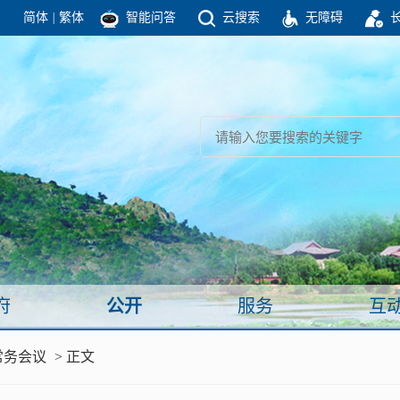
简体
|
繁体
智能问答
云搜索
无障碍
团结高效 理性法治 公开公平 友善和谐
新闻
政府机构
政务要闻
政府公报
部门信息
政府数据
视频新闻
闻
府
公开
服务
互
服务
常务会议
> 正文
政策解读
面向公民