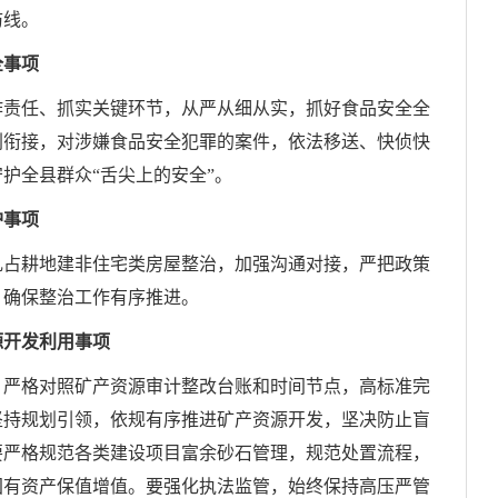
防线。
全事项
作责任、抓实关键环节，从严从细从实，抓好食品安全全
刑衔接，对涉嫌食品安全犯罪的案件，依法移送、快侦快
护全县群众“舌尖上的安全”。
护事项
乱占耕地建非住宅类房屋整治，加强沟通对接，严把政策
，确保整治工作有序推进。
源开发利用
事项
，严格对照矿产资源审计整改台账和时间节点，高标准完
坚持规划引领，依规有序推进矿产资源开发，坚决防止盲
要严格规范各类建设项目富余砂石管理，规范处置流程，
国有资产保值增值。要强化执法监管，始终保持高压严管