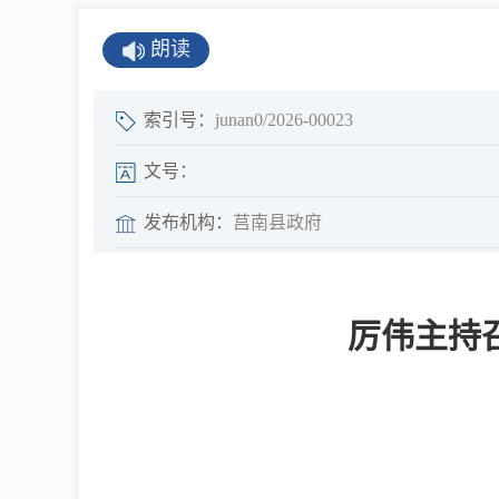
公示公告
朗读
公开年报
公共企事业单
索引号：
junan0/2026-00023
息
文号：
发布机构：
莒南县政府
县情
莒南概况
厉伟主持
镇街园区
经济发展
全景莒南