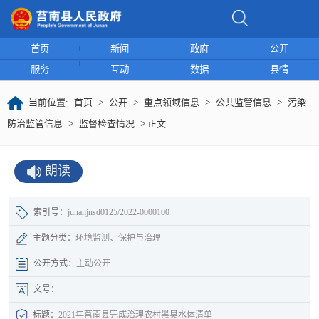
首页
新闻
政府
公开
服务
互动
数据
县情
当前位置:
首页
>
公开
>
重点领域信息
>
公共监管信息
>
污染
防治监管信息
>
监督检查情况
> 正文
朗读
索引号：
junanjnsd0125/2022-0000100
主题分类：
环境监测、保护与治理
公开方式：
主动公开
文号：
标题：
2021年莒南县完成治理农村黑臭水体清单