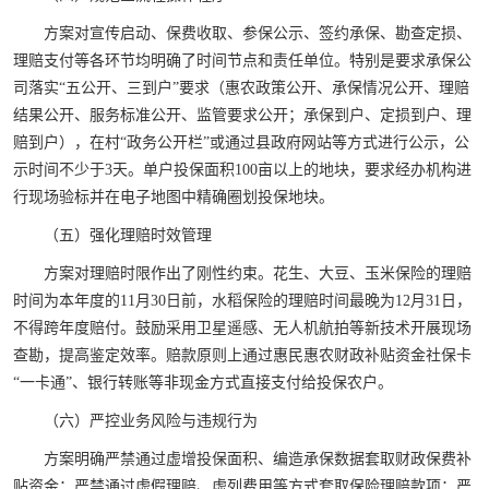
方案对宣传启动、保费收取、参保公示、签约承保、勘查定损、
理赔支付等各环节均明确了时间节点和责任单位。特别是要求承保公
司落实“五公开、三到户”要求（惠农政策公开、承保情况公开、理赔
结果公开、服务标准公开、监管要求公开；承保到户、定损到户、理
赔到户），在村“政务公开栏”或通过县政府网站等方式进行公示，公
示时间不少于3天。单户投保面积100亩以上的地块，要求经办机构进
行现场验标并在电子地图中精确圈划投保地块。
（五）强化理赔时效管理
方案对理赔时限作出了刚性约束。花生、大豆、玉米保险的理赔
时间为本年度的11月30日前，水稻保险的理赔时间最晚为12月31日，
不得跨年度赔付。鼓励采用卫星遥感、无人机航拍等新技术开展现场
查勘，提高鉴定效率。赔款原则上通过惠民惠农财政补贴资金社保卡
“一卡通”、银行转账等非现金方式直接支付给投保农户。
（六）严控业务风险与违规行为
方案明确严禁通过虚增投保面积、编造承保数据套取财政保费补
贴资金；严禁通过虚假理赔、虚列费用等方式套取保险理赔款项；严