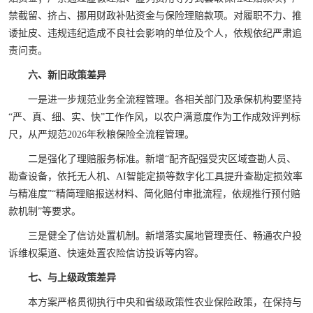
禁截留、挤占、挪用财政补贴资金与保险理赔款项。对履职不力、推
诿扯皮、违规违纪造成不良社会影响的单位及个人，依规依纪严肃追
责问责。
六、新旧政策差异
一是进一步规范业务全流程管理。各相关部门及承保机构要坚持
“严、真、细、实、快”工作作风，以农户满意度作为工作成效评判标
尺，从严规范2026年秋粮保险全流程管理。
二是强化了理赔服务标准。新增“配齐配强受灾区域查勘人员、
勘查设备，依托无人机、AI智能定损等数字化工具提升查勘定损效率
与精准度”“精简理赔报送材料、简化赔付审批流程，依规推行预付赔
款机制”等要求。
三是健全了信访处置机制。新增落实属地管理责任、畅通农户投
诉维权渠道、快速处置农险信访投诉等内容。
七、与上级政策差异
本方案严格贯彻执行中央和省级政策性农业保险政策，在保持与