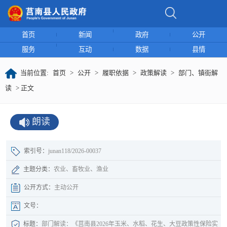
首页
新闻
政府
公开
服务
互动
数据
县情
当前位置:
首页
>
公开
>
履职依据
>
政策解读
>
部门、镇街解
读
> 正文
朗读
索引号：
junan118/2026-00037
主题分类：
农业、畜牧业、渔业
公开方式：
主动公开
文号：
标题：
部门解读：《莒南县2026年玉米、水稻、花生、大豆政策性保险实