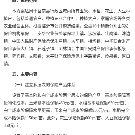
四、适用范围
本方案适用于莒南县行政区域内所有玉米、水稻、花生、大豆种
植户，包括普通农户、种植专业合作社、种植大户、家庭农场等各类
农业经营主体。根据临沂市公开遴选结果，全县16个镇街分别由5家
保险机构承保——安华农业保险承保坪上镇、涝坡镇、壮岗镇、洙边
镇；中国人民财产保险承保朱芦镇、坊前镇、相沟镇；中华联合财产
保险承保大店镇、石莲子镇、团林镇；中国平安财产保险承保板泉
镇、筵宾镇、文疃镇；太平财产保险承保十字路街道、岭泉镇、道口
镇。
五、主要内容
（一）建立多层次的保险产品体系
设置了基本险和完全成本险两个层次的保险产品。基本险保障直
接物化成本，玉米基本险保额450元/亩、水稻基本险保额650元/亩；
完全成本险保障水平更高，玉米完全成本险保额950元/亩、水稻完全
成本险保额1150元/亩。此外，花生保险保额600元/亩、大豆保险保额
350元/亩。