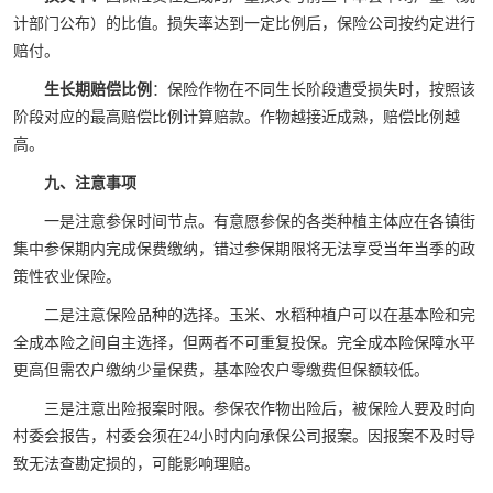
计部门公布）的比值。损失率达到一定比例后，保险公司按约定进行
赔付。
生长期赔偿比例
：保险作物在不同生长阶段遭受损失时，按照该
阶段对应的最高赔偿比例计算赔款。作物越接近成熟，赔偿比例越
高。
九、注意事项
一是注意参保时间节点。有意愿参保的各类种植主体应在各镇街
集中参保期内完成保费缴纳，错过参保期限将无法享受当年当季的政
策性农业保险。
二是注意保险品种的选择。玉米、水稻种植户可以在基本险和完
全成本险之间自主选择，但两者不可重复投保。完全成本险保障水平
更高但需农户缴纳少量保费，基本险农户零缴费但保额较低。
三是注意出险报案时限。参保农作物出险后，被保险人要及时向
村委会报告，村委会须在24小时内向承保公司报案。因报案不及时导
致无法查勘定损的，可能影响理赔。