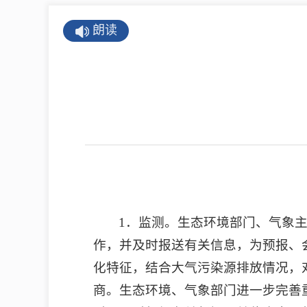
公示公告
朗读
公开年报
公共企事业单
息
县情
莒南概况
镇街园区
1．监测。生态环境部门、气象
经济发展
作，并及时报送有关信息，为预报、
全景莒南
化特征，结合大气污染源排放情况，对
商。生态环境、气象部门进一步完善