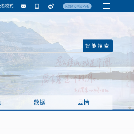
长者模式
国务院要闻
镇街信息
临沂日报·莒南新
动
数据
县情
面向企业