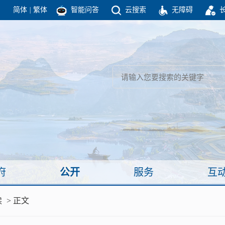
简体
|
繁体
智能问答
云搜索
无障碍
团结高效 理性法治 公开公平 友善和谐
新闻
政府机构
政务要闻
政府公报
部门信息
政府数据
视频新闻
闻
府
公开
服务
互
服务
读
> 正文
政策解读
面向公民