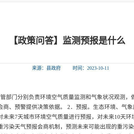
微信矩阵
部门分厅
重点领域信息
山东政务服务网
位信
依申请公开
【政策问答】监测预报是什么
互动
来源：县政府
时间：2023-10-11
莒南影像
县长信箱
莒南旅游
政务访谈
主管部门分别负责环境空气质量监测和气象状况观测，
图说莒南
政府开放日
会商、预警提供决策依据。 2．预报。生态环境、气
12345热线
未来7天城市环境空气质量进行预报，对未来10天环
重污染天气预报会商机制，预测未来可能出现的重污染