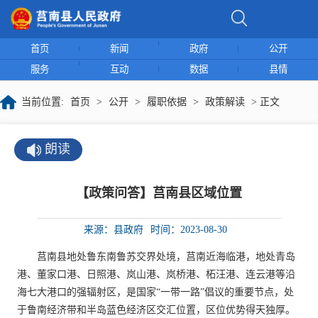
首页
新闻
政府
公开
服务
互动
数据
县情
当前位置:
首页
>
公开
>
履职依据
>
政策解读
> 正文
朗读
【政策问答】莒南县区域位置
来源：县政府
时间：2023-08-30
莒南县地处鲁东南鲁苏交界处境，莒南近海临港，地处青岛
港、董家口港、日照港、岚山港、岚桥港、柘汪港、连云港等沿
海七大港口的强辐射区，是国家“一带一路”倡议的重要节点，处
于鲁南经济带和半岛蓝色经济区交汇位置，区位优势得天独厚。