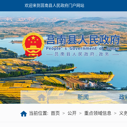
欢迎来到莒南县人民政府门户网站
政府
领导之窗
政府会议
政府目录
政府工作报告
新闻
政
公开
当前位置:
首页
>
公开
>
重点领域信息
>
义
政府文件