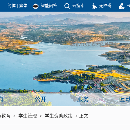
简体
|
繁体
智能问答
云搜索
无障碍
团结高效 理性法治 公开公平 友善和谐
新闻
政府机构
政务要闻
政府公报
部门信息
政府数据
视频新闻
闻
府
公开
服务
互
服务
务教育
>
学生管理
>
学生资助政策
> 正文
政策解读
面向公民