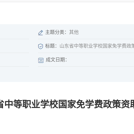
微信矩阵
部门分厅
重点领域信息
山东政务服务网
位信
依申请公开
主题分类：
其他
标题：
山东省中等职业学校国家免学费政
成文日期：
互动
莒南影像
县长信箱
莒南旅游
政务访谈
省中等职业学校国家免学费政策资
图说莒南
政府开放日
12345热线