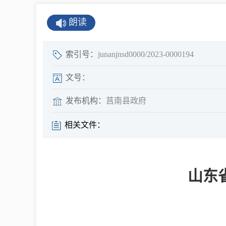
公示公告
朗读
公开年报
公共企事业单
索引号：
junanjnsd0000/2023-0000194
息
文号：
发布机构：
莒南县政府
县情
相关文件：
莒南概况
镇街园区
山东
经济发展
全景莒南