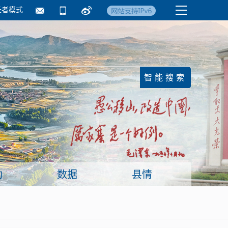
长者模式
国务院要闻
镇街信息
临沂日报·莒南新
动
数据
县情
面向企业