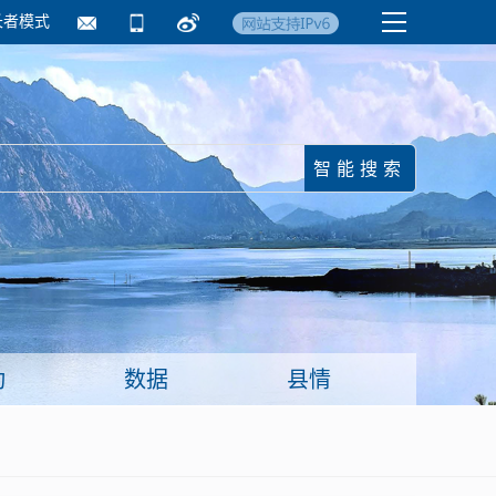
长者模式
国务院要闻
镇街信息
临沂日报·莒南新
动
数据
县情
面向企业