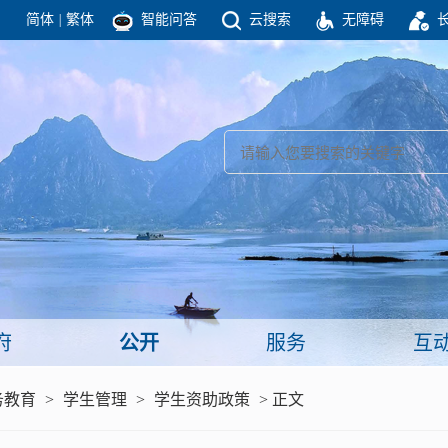
简体
|
繁体
智能问答
云搜索
无障碍
团结高效 理性法治 公开公平 友善和谐
新闻
政府机构
政务要闻
政府公报
部门信息
政府数据
视频新闻
闻
府
公开
服务
互
服务
务教育
>
学生管理
>
学生资助政策
> 正文
政策解读
面向公民