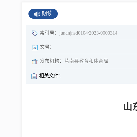
公示公告
朗读
公开年报
公共企事业单
索引号：
junanjnsd0104/2023-0000314
息
文号：
发布机构：
莒南县教育和体育局
县情
相关文件：
莒南概况
镇街园区
山
经济发展
全景莒南