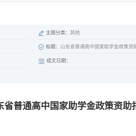
微信矩阵
部门分厅
重点领域信息
山东政务服务网
位信
依申请公开
主题分类：
其他
标题：
山东省普通高中国家助学金政策资
成文日期：
互动
莒南影像
县长信箱
莒南旅游
政务访谈
东省普通高中国家助学金政策资助
图说莒南
政府开放日
12345热线