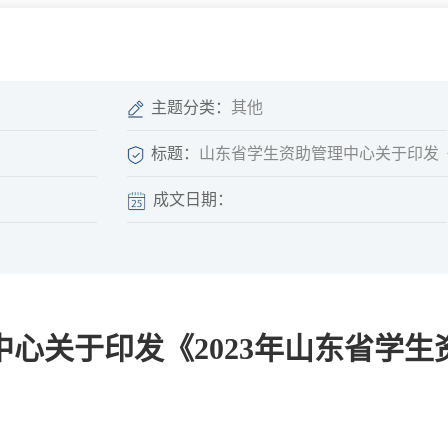
微信矩阵
部门分厅
重点领域信息
山东政务服务网
位信
依申请公开
主题分类：
其他
标题：
山东省学生资助管理中心关于印发《
成文日期：
互动
莒南影像
县长信箱
莒南旅游
政务访谈
心关于印发《2023年山东省学
图说莒南
政府开放日
12345热线