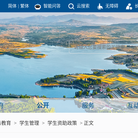
简体
|
繁体
智能问答
云搜索
无障碍
团结高效 理性法治 公开公平 友善和谐
新闻
政府机构
政务要闻
政府公报
部门信息
政府数据
视频新闻
闻
府
公开
服务
互
服务
务教育
>
学生管理
>
学生资助政策
> 正文
政策解读
面向公民