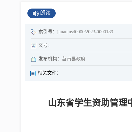
公示公告
朗读
公开年报
公共企事业单
索引号：
junanjnsd0000/2023-0000189
息
文号：
发布机构：
莒南县政府
县情
相关文件：
莒南概况
镇街园区
山东省学生资助管理中
经济发展
全景莒南