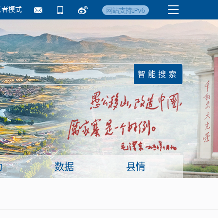
长者模式
国务院要闻
镇街信息
临沂日报·莒南新
动
数据
县情
面向企业