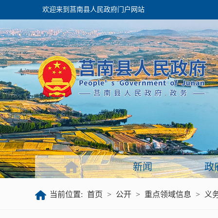
欢迎来到莒南县人民政府门户网站
政府
领导之窗
政府会议
政府目录
政府工作报告
新闻
政
公开
当前位置:
首页
>
公开
>
重点领域信息
>
义
政府文件