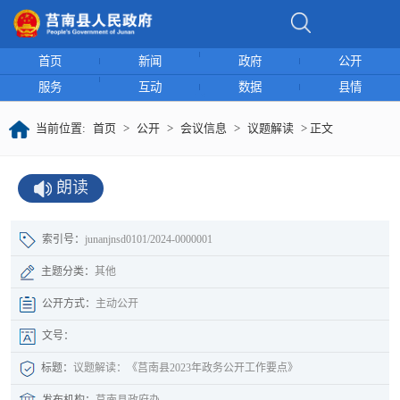
首页
新闻
政府
公开
服务
互动
数据
县情
当前位置:
首页
>
公开
>
会议信息
>
议题解读
> 正文
朗读
索引号：
junanjnsd0101/2024-0000001
主题分类：
其他
公开方式：
主动公开
文号：
标题：
议题解读：《莒南县2023年政务公开工作要点》
发布机构：
莒南县政府办