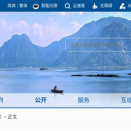
简体
|
繁体
智能问答
云搜索
无障碍
团结高效 理性法治 公开公平 友善和谐
新闻
政府机构
政务要闻
政府公报
部门信息
政府数据
视频新闻
闻
府
公开
服务
互
服务
读
> 正文
政策解读
面向公民