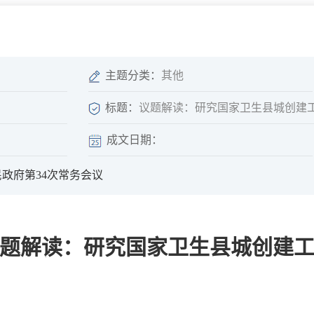
微信矩阵
部门分厅
重点领域信息
山东政务服务网
位信
依申请公开
主题分类：
其他
标题：
议题解读：研究国家卫生县城创建
成文日期：
互动
政府第34次常务会议
莒南影像
县长信箱
莒南旅游
政务访谈
题解读：研究国家卫生县城创建
图说莒南
政府开放日
12345热线