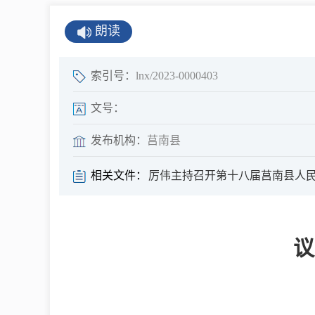
公示公告
朗读
公开年报
公共企事业单
索引号：
lnx/2023-0000403
息
文号：
发布机构：
莒南县
县情
相关文件：
厉伟主持召开第十八届莒南县人民
莒南概况
镇街园区
议
经济发展
全景莒南