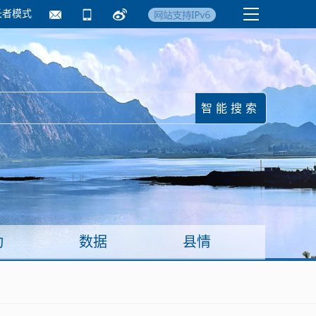
长者模式
国务院要闻
镇街信息
临沂日报·莒南新
动
数据
县情
面向企业