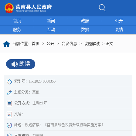
首页
新闻
政府
公开
服务
互动
数据
县情
当前位置:
首页
>
公开
>
会议信息
>
议题解读
> 正文
朗读
索引号：
lnx/2023-0000356
主题分类：
其他
公开方式：
主动公开
文号：
标题：
议题解读：《莒南县绿色农资升级行动实施方案》
发布机构：
莒南县