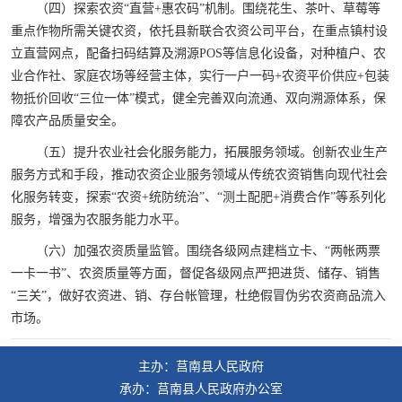
（四）探索农资“直营+惠农码”机制。围绕花生、茶叶、草莓等
重点作物所需关键农资，依托县新联合农资公司平台，在重点镇村设
立直营网点，配备扫码结算及溯源POS等信息化设备，对种植户、农
业合作社、家庭农场等经营主体，实行一户一码+农资平价供应+包装
物抵价回收“三位一体”模式，健全完善双向流通、双向溯源体系，保
障农产品质量安全。
（五）提升农业社会化服务能力，拓展服务领域。创新农业生产
服务方式和手段，推动农资企业服务领域从传统农资销售向现代社会
化服务转变，探索“农资+统防统治”、“测土配肥+消费合作”等系列化
服务，增强为农服务能力水平。
（六）加强农资质量监管。围绕各级网点建档立卡、“两帐两票
一卡一书”、农资质量等方面，督促各级网点严把进货、储存、销售
“三关”，做好农资进、销、存台帐管理，杜绝假冒伪劣农资商品流入
市场。
主办：莒南县人民政府
承办：莒南县人民政府办公室