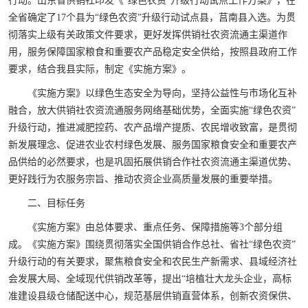
行动。山东省供销社印发《“绿色农资”升级行动试点工作方案》，在
全省确定了17个县为“绿色农资”升级行动试点县，莒南县入选。为贯
彻落实上级有关政策文件要求，更好发挥供销社农资流通主渠道作
用，服务保障国家粮食和重要农产品稳定安全供给，按照县政府工作
要求，结合我县实际，制定《实施方案》。
《实施方案》以绿色生态安全为导向，坚持公益性与市场化互补
融合，放大供销社农资流通服务网络基础优势，全面实施“绿色农资”
升级行动，推进减肥控药、农产品增产提质、农民增收致富，是贯彻
新发展理念、促进农业农村绿色发展、服务国家粮食安全和重要农产
品供给的必然要求，也是巩固拓展供销合作社农资流通主渠道优势、
更好践行为农服务宗旨、推动农资企业高质量发展的重要举措。
二、目标任务
《实施方案》由总体要求、重点任务、保障措施等3个部分组
成。《实施方案》围绕贯彻落实全国供销合作总社、省社“绿色农资”
升级行动的有关要求，聚焦粮食安全和农民生产新需求、县域经济社
会发展大局、全域现代供销改革等，提出“培植壮大龙头企业，高标
准建设县级仓储配送中心，规范基层供销直营体系，创新农资保供、