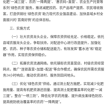
化肥‘一减三提’、农药‘一降两提’、‘惠农码+直营’、农业生产托管等
系列‘绿色农资’服务，推进减肥控药、农产品增产提质、农民增收致
富，打造供销社‘绿色农资’助力现代农业强县建设、加快县域乡村全
面振兴的‘莒南好例’的总体目标。
三、实施方式
（一）壮大农资龙头企业，保障农资供给充足、价格稳定。依托
县域农服龙头企业，争取扶持，对配送中心进行改造提升，加强化
肥、农药、种子等农资仓储和配送能力，有效发挥“蓄水池”和“稳定
器”作用，实现农资保供稳价。
（二）拓展农资流通网络。依托镇街农资直营店、村级农资经营
网点，推广“连锁直营+加盟+配送”等合作模式，确保农民所需农资服
务24小时响应，推动农资进村、服务到田间地头。
（三）优化“绿色农资”供给。通过测土配方施肥，实现减少化肥
施用量、提高有机肥资源还田量、提高测土配肥覆盖率的化肥“一减
三提”。整合“一喷三防”，降低化学农药用量、提升病虫害绿色防控、
提高统防统治覆盖率的农药“一降两提”。