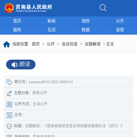
首页
新闻
政府
公开
服务
互动
数据
县情
当前位置:
首页
>
公开
>
会议信息
>
议题解读
> 正文
朗读
索引号：
junanjnsd0101/2022-0000144
主题分类：
政务公开
公开方式：
主动公开
文号：
标题：
议题解读：《莒南县政务信息化项目建设管理办法（试行）》
发布机构：
莒南县政府办