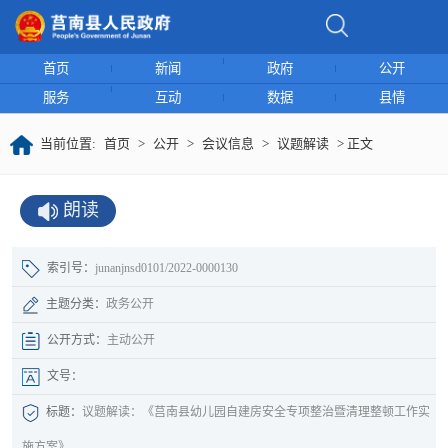
首页
新闻
政府
公开
服务
互动
数据
县情
当前位置:
首页
>
公开
>
会议信息
>
议题解读
> 正文
朗读
索引号：
junanjnsd0101/2022-0000130
主题分类：
政务公开
公开方式：
主动公开
文号：
标题：
议题解读：《莒南县幼儿园自建房安全专项整治暨清理整顿工作实
施方案》