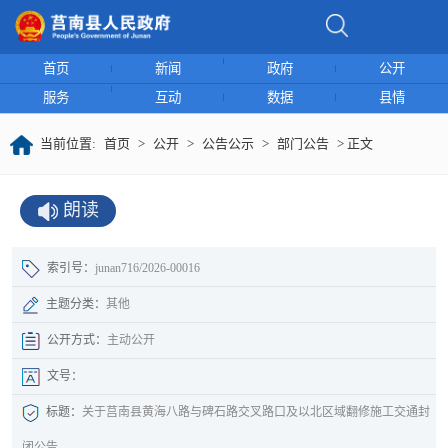
首页
新闻
政府
公开
服务
互动
数据
县情
当前位置:
首页
>
公开
>
公告公示
>
部门公告
> 正文
朗读
索引号：
junan716/2026-00016
主题分类：
其他
公开方式：
主动公开
文号：
标题：
关于莒南县黄海八路与碑石路交叉路口及以北区域翻修施工交通封
闭公告