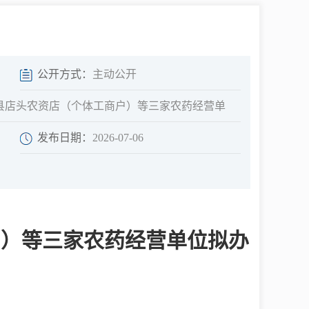
中介超市
公开方式：
主动公开
县店头农资店（个体工商户）等三家农药经营单
发布日期：
2026-07-06
在线咨询
民意征集
户）等三家农药经营单位拟办
网上调查