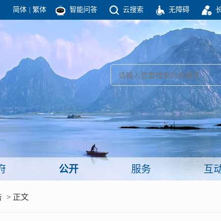
简体
|
繁体
智能问答
云搜索
无障碍
团结高效 理性法治 公开公平 友善和谐
新闻
政府机构
政务要闻
政府公报
部门信息
政府数据
视频新闻
闻
府
公开
服务
互
服务
告
> 正文
政策解读
面向公民