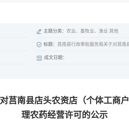
微信矩阵
部门分厅
重点领域信息
山东政务服务网
位信
依申请公开
主题分类：
农业、畜牧业、渔业 其他
标题：
莒南县行政审批服务局关于对莒南
成文日期：
互动
莒南影像
县长信箱
莒南旅游
政务访谈
对莒南县店头农资店（个体工商
图说莒南
政府开放日
12345热线
理农药经营许可的公示