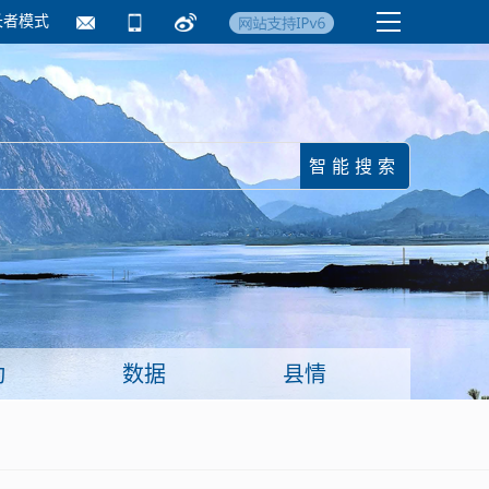
长者模式
国务院要闻
镇街信息
临沂日报·莒南新
动
数据
县情
面向企业