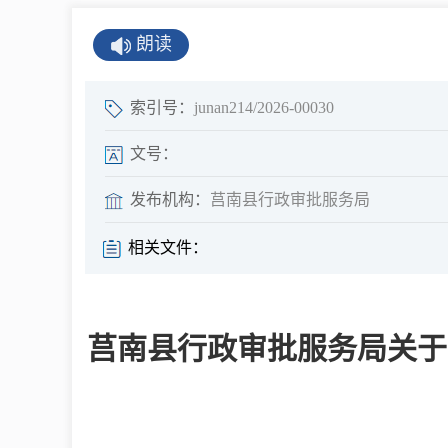
公示公告
朗读
公开年报
公共企事业单
索引号：
junan214/2026-00030
息
文号：
发布机构：
莒南县行政审批服务局
县情
相关文件：
莒南概况
镇街园区
莒南县行政审批服务局关于
经济发展
全景莒南