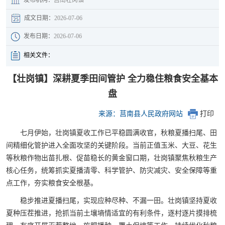
成文日期：
2026-07-06
发布日期：
2026-07-06
相关文件：
【壮岗镇】深耕夏季田间管护 全力稳住粮食安全基本
盘
来源：莒南县人民政府网站
打印
七月伊始，壮岗镇夏收工作已平稳圆满收官，秋粮夏播扫尾、田
间精细化管护进入全面攻坚的关键阶段。当前正值玉米、大豆、花生
等秋粮作物出苗扎根、促苗稳长的黄金窗口期，壮岗镇聚焦秋粮生产
核心任务，统筹抓实夏播清零、科学管护、防灾减灾、安全保障等重
点工作，夯实粮食安全根基。
稳步推进夏播扫尾，实现应种尽种、不漏一田。壮岗镇坚持夏收
夏种压茬推进，抢抓当前土壤墒情适宜的有利条件，逐村逐片摸排梳