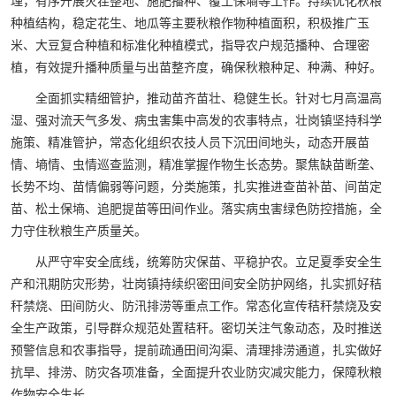
理，有序开展灭茬整地、施肥播种、覆土保墒等工作。持续优化秋粮
种植结构，稳定花生、地瓜等主要秋粮作物种植面积，积极推广玉
米、大豆复合种植和标准化种植模式，指导农户规范播种、合理密
植，有效提升播种质量与出苗整齐度，确保秋粮种足、种满、种好。
全面抓实精细管护，推动苗齐苗壮、稳健生长。针对七月高温高
湿、强对流天气多发、病虫害集中高发的农事特点，壮岗镇坚持科学
施策、精准管护，常态化组织农技人员下沉田间地头，动态开展苗
情、墒情、虫情巡查监测，精准掌握作物生长态势。聚焦缺苗断垄、
长势不均、苗情偏弱等问题，分类施策，扎实推进查苗补苗、间苗定
苗、松土保墒、追肥提苗等田间作业。落实病虫害绿色防控措施，全
力守住秋粮生产质量关。
从严守牢安全底线，统筹防灾保苗、平稳护农。立足夏季安全生
产和汛期防灾形势，壮岗镇持续织密田间安全防护网络，扎实抓好秸
秆禁烧、田间防火、防汛排涝等重点工作。常态化宣传秸秆禁烧及安
全生产政策，引导群众规范处置秸秆。密切关注气象动态，及时推送
预警信息和农事指导，提前疏通田间沟渠、清理排涝通道，扎实做好
抗旱、排涝、防灾各项准备，全面提升农业防灾减灾能力，保障秋粮
作物安全生长。