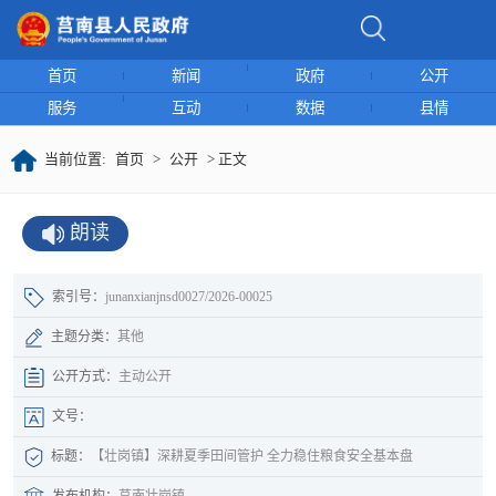
首页
新闻
政府
公开
服务
互动
数据
县情
当前位置:
首页
>
公开
> 正文
朗读
索引号：
junanxianjnsd0027/2026-00025
主题分类：
其他
公开方式：
主动公开
文号：
标题：
【壮岗镇】深耕夏季田间管护 全力稳住粮食安全基本盘
发布机构：
莒南壮岗镇