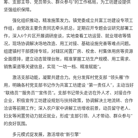
筹、支部主导、党员带头、群众参与”的工作格局，为工坊建设提供
坚强组织保障。
强化组织推动，精准施策发力。镇党委成立共富工坊建设专项工
作组，由党政主要负责同志牵头抓总，定期召开专题会议研究部署工
作，深入6个片区开展调研座谈，实地查看工坊运营、就业增收等情
况，现场协调解决场地改造、用工对接、基础设施完善等难点问题。
组建镇村干部摸排专班，对辖区闲置厂房、校舍、村集体用房等资源
全面摸排，建立动态管理台账，精准掌握工坊生产规模、用工需求、
销售渠道等关键信息，实现 “一坊一档、精准赋能”。
激活支部动能，凝聚共建合力。充分发挥村党支部 “领头雁”作
用，明确各村党支部书记作为共富工坊建设 “第一责任人”，主动当好
“联络员”“服务员”“宣传员”。支部书记带头走访在外人才、对接合作
企业，积极宣传工坊建设规划与扶持政策，协调解决土地流转、合作
洽谈等前期工作；深入农户家中讲解工坊增收前景，动员留守老人、
妇女等闲置劳动力就近就业，形成“支部引领、人才带动、群众参与”
的良好氛围。
多元模式促发展，激活增收“新引擎”