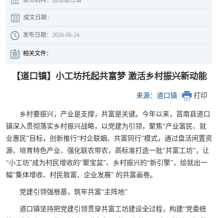
成文日期：
发布日期：
2026-06-24
相关文件：
【道口镇】小工坊托起共富梦 激活乡村振兴新动能
来源：道口镇
打印
乡村要振兴，产业是支撑，共富是关键。今年以来，莒南县道口
镇深入贯彻落实乡村振兴战略，以党建为引领，聚焦“产业富民、就
业惠民”目标，创新推行“村企联姻、共富同行”模式，通过盘活闲置资
源、培育特色产业、强化联农带农，高标准打造一批“共富工坊”，让
“小工坊”成为村民增收的“聚宝盆”、乡村振兴的“新引擎”，绘就出一
幅“集体增收、村民致富、企业发展” 的共富画卷。
党建引领强根基，筑牢共富“主阵地”
道口镇坚持把党建引领贯穿共富工坊建设全过程，构建“党委统