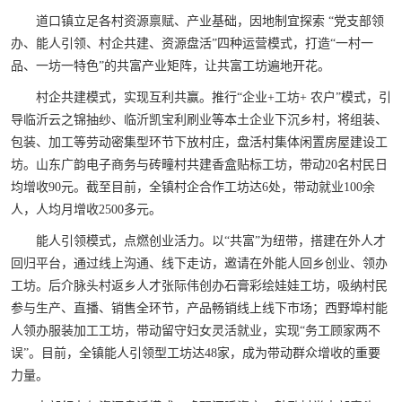
道口镇立足各村资源禀赋、产业基础，因地制宜探索 “党支部领
办、能人引领、村企共建、资源盘活”四种运营模式，打造“一村一
品、一坊一特色”的共富产业矩阵，让共富工坊遍地开花。
村企共建模式，实现互利共赢。推行“企业+工坊+ 农户”模式，引
导临沂云之锦抽纱、临沂凯宝利刷业等本土企业下沉乡村，将组装、
包装、加工等劳动密集型环节下放村庄，盘活村集体闲置房屋建设工
坊。山东广韵电子商务与砖疃村共建香盒贴标工坊，带动20名村民日
均增收90元。截至目前，全镇村企合作工坊达6处，带动就业100余
人，人均月增收2500多元。
能人引领模式，点燃创业活力。以“共富”为纽带，搭建在外人才
回归平台，通过线上沟通、线下走访，邀请在外能人回乡创业、领办
工坊。后介脉头村返乡人才张际伟创办石膏彩绘娃娃工坊，吸纳村民
参与生产、直播、销售全环节，产品畅销线上线下市场；西野埠村能
人领办服装加工工坊，带动留守妇女灵活就业，实现“务工顾家两不
误”。目前，全镇能人引领型工坊达48家，成为带动群众增收的重要
力量。