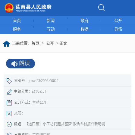
首页
新闻
政府
公开
服务
互动
数据
县情
当前位置:
首页
>
公开
> 正文
朗读
索引号：
junan23/2026-00022
主题分类：
政务公开
公开方式：
主动公开
文号：
标题：
【道口镇】小工坊托起共富梦 激活乡村振兴新动能
发布机构：
莒南道口镇