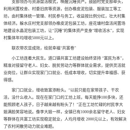
支部领办与资源盘活模式，唤醒沉睡资产。鼓励村党支部牵头，
利用闲置校舍、村委旧房等资源，创办橡皮泥包装、服装加工等工
坊，由村集体统一管理、村民参与务工，收益按比例分红，壮大村集
体经济。躲水庄村党支部领办橡皮泥包装工坊，座花塘村盘活闲置场
地建设水晶泥包装工坊，让“沉睡”的集体资产变身“增收活水”，实现
村集体年均增收5000元以上。
联农带农显成效，绘就幸福“共富卷”
小工坊连着大民生。道口镇共富工坊建设始终坚持 “富民为本”，
精准对接留守老人、妇女、脱贫劳动力等群体就业需求，提供灵活就
业岗位，让群众实现家门口就业、低成本增收，切实提升幸福感、获
得感。
家门口就业，增收致富添盼头。“以前只能在家带孩子、干农
活，没什么收入。现在在家门口的工坊上班，每天能挣100多块，还
能照顾老人孩子，日子越来越有盼头了！”正在工坊忙碌的村民李大
姐满脸笑容地说。像李大姐一样，全镇已有1000余名留守老人、妇女
等群体在共富工坊实现稳定就业，人均月增收 2000元以上，有效解决
了农村闲散劳动力就业难题。