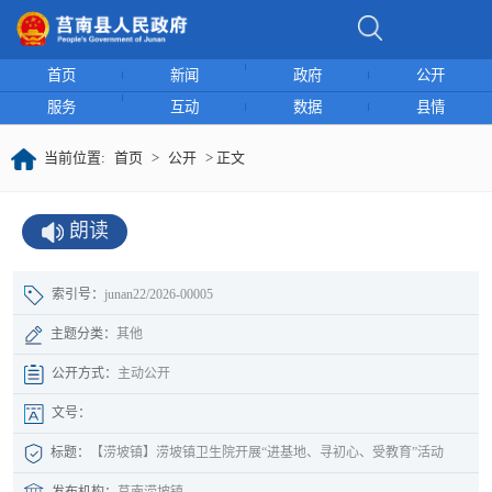
首页
新闻
政府
公开
服务
互动
数据
县情
当前位置:
首页
>
公开
> 正文
朗读
索引号：
junan22/2026-00005
主题分类：
其他
公开方式：
主动公开
文号：
标题：
【涝坡镇】涝坡镇卫生院开展“进基地、寻初心、受教育”活动
发布机构：
莒南涝坡镇