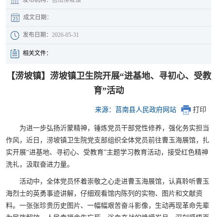
成文日期：
发布日期：
2026-05-31
相关文件：
【涝坡镇】涝坡镇卫生院开展“进基地、寻初心、受教
育”活动
来源：莒南县人民政府网站
打印
为进一步弘扬沂蒙精神，锤炼党员干部党性修养，强化务实担当
作风，近日，涝坡镇卫生院党支部组织全体党员前往曹玉海展馆，扎
实开展“进基地、寻初心、受教育”主题学习教育活动，接受红色精神
洗礼，汲取奋进力量。
活动中，全体党员怀着崇敬之心走进曹玉海展馆，认真聆听曹玉
海烈士的英勇事迹讲解，仔细观看馆内陈列的实物、图片和文献资
料。一张张珍贵历史图片、一幅幅艰苦奋斗影像，生动再现革命先辈